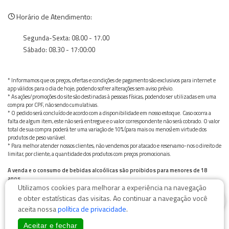
Horário de Atendimento:
Segunda-Sexta: 08.00 - 17.00
Sábado: 08.30 - 17:00:00
* Informamos que os preços, ofertas e condições de pagamento são exclusivos para internet e
app válidos para o dia de hoje, podendo sofrer alterações sem aviso prévio.
* As ações/promoções do site são destinadas à pessoas físicas, podendo ser utilizadas em uma
compra por CPF, não sendo cumulativas.
* O pedido será concluído de acordo com a disponibilidade em nosso estoque. Caso ocorra a
falta de algum item, este não será entregue e o valor correspondente não será cobrado. O valor
total de sua compra poderá ter uma variação de 10% (para mais ou menos) em virtude dos
produtos de peso variável.
* Para melhor atender nossos clientes, não vendemos por atacado e reservamo-nos o direito de
limitar, por cliente, a quantidade dos produtos com preços promocionais.
A venda e o consumo de bebidas alcoólicas são proibidos para menores de 18
anos.
Utilizamos cookies para melhorar a experiência na navegação
Bebida alcoólica pode causar dependência química e, em excesso, provoca graves males à saúde.
0
Beba com moderação
e obter estatísticas das visitas. Ao continuar a navegação você
aceita nossa
política de privacidade
.
Aceitar e fechar