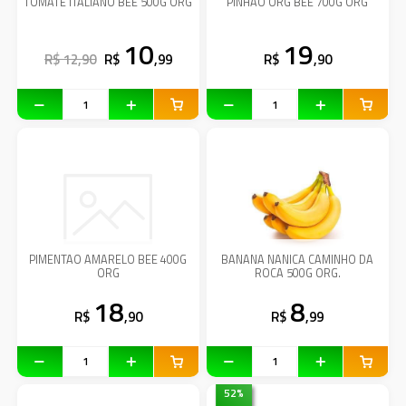
TOMATE ITALIANO BEE 500G ORG
PINHÃO ORG BEE 700G ORG
10
19
R$ 12,90
R$
,99
R$
,90
PIMENTAO AMARELO BEE 400G
BANANA NANICA CAMINHO DA
ORG
ROCA 500G ORG.
18
8
R$
,90
R$
,99
52
%