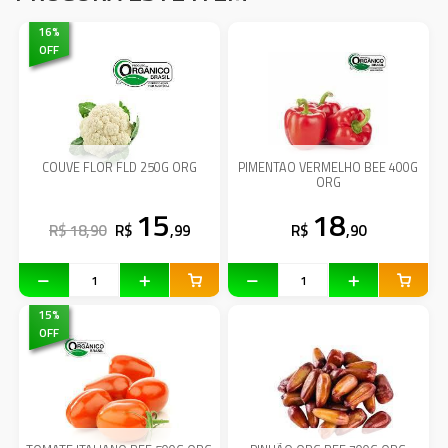
16
%
OFF
COUVE FLOR FLD 250G ORG
PIMENTAO VERMELHO BEE 400G
ORG
15
18
R$ 18,90
R$
,99
R$
,90
15
%
OFF