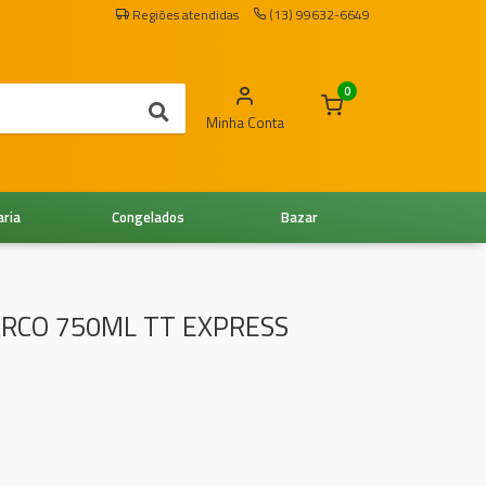
Regiões atendidas
(13) 99632-6649
0
Minha Conta
aria
Congelados
Bazar
RCO 750ML TT EXPRESS