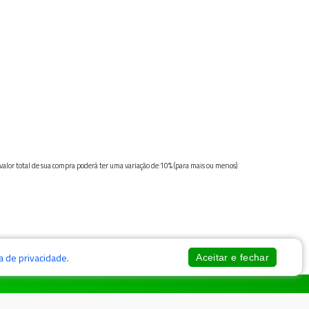
 valor total de sua compra poderá ter uma variação de 10% (para mais ou menos)
ca de privacidade
.
Aceitar e fechar