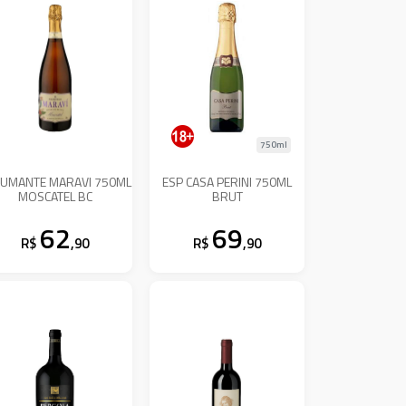
750ml
UMANTE MARAVI 750ML
ESP CASA PERINI 750ML
MOSCATEL BC
BRUT
62
69
R$
,90
R$
,90