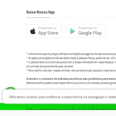
Baixe Nosso App
Download na
Download no
App Store
Google Play
* Informamos que os preços, ofertas e condições de pagamento são exclusivos pa
* As ações/promoções do site são destinadas à pessoas físicas, podendo ser ut
* O pedido será concluído de acordo com a disponibilidade em nosso estoque. C
em virtude dos produtos de peso variável.
* Para melhor atender nossos clientes, não vendemos por atacado e reservamo-n
A venda e o consumo de bebidas alcoólicas são proibidos para meno
Bebida alcoólica pode causar dependência química e, em excesso, provoca gra
Utilizamos cookies para melhorar a experiência na navegação e obter 
© Nosso Hortifruti Gonzaga / Rua Goiás 128, Bairro Gon