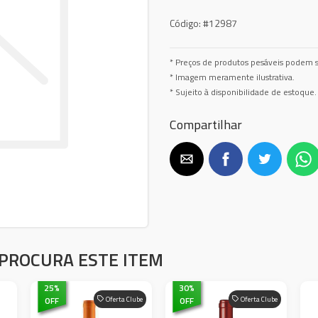
Código:
#12987
* Preços de produtos pesáveis podem s
* Imagem meramente ilustrativa.
* Sujeito à disponibilidade de estoque.
Compartilhar
PROCURA ESTE ITEM
25
%
30
%
OFF
Oferta Clube
OFF
Oferta Clube