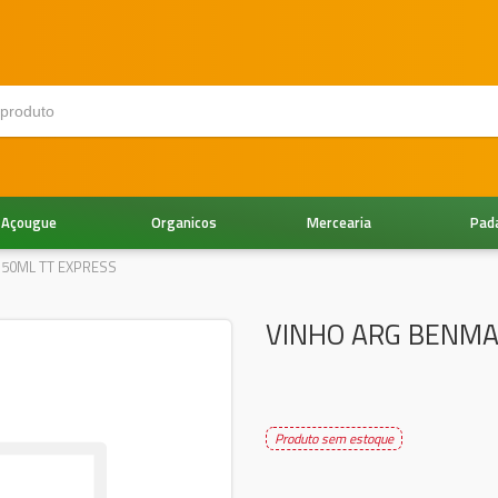
Açougue
Organicos
Mercearia
Pad
50ML TT EXPRESS
VINHO ARG BENMA
Produto sem estoque