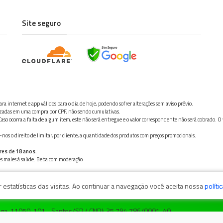
Site seguro
ra internet e app válidos para o dia de hoje, podendo sofrer alterações sem aviso prévio.
ilizadas em uma compra por CPF, não sendo cumulativas.
aso ocorra a falta de algum item, este não será entregue e o valor correspondente não será cobrado. O
os o direito de limitar, por cliente, a quantidade dos produtos com preços promocionais.
res de 18 anos.
ves males à saúde. Beba com moderação
estatísticas das visitas. Ao continuar a navegação você aceita nossa
políti
zaga, 11050-101 - Santos/SP / CNPJ: 35.794.786/0001-40