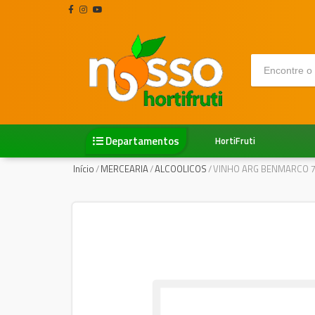
Departamentos
HortiFruti
Início
/
MERCEARIA
/
ALCOOLICOS
/
VINHO ARG BENMARCO 7