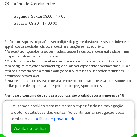
Horário de Atendimento:
Segunda-Sexta: 08.00 - 17.00
Sábado: 08.30 - 17:00:00
* Informamos que os preços, ofertas e condições de pagamento são exclusivos para internet e
app válidos para o dia de hoje, podendo sofrer alterações sem aviso prévio.
* As ações/promoções do site são destinadas à pessoas físicas, podendo ser utilizadas em uma
compra por CPF, não sendo cumulativas.
* O pedido será concluído de acordo com a disponibilidade em nosso estoque. Caso ocorra a
falta de algum item, este não será entregue e o valor correspondente não será cobrado. O valor
total de sua compra poderá ter uma variação de 10% (para mais ou menos) em virtude dos
produtos de peso variável.
* Para melhor atender nossos clientes, não vendemos por atacado e reservamo-nos o direito de
limitar, por cliente, a quantidade dos produtos com preços promocionais.
A venda e o consumo de bebidas alcoólicas são proibidos para menores de 18
anos.
Utilizamos cookies para melhorar a experiência na navegação
Bebida alcoólica pode causar dependência química e, em excesso, provoca graves males à saúde.
Beba com moderação
0
e obter estatísticas das visitas. Ao continuar a navegação você
aceita nossa
política de privacidade
.
Aceitar e fechar