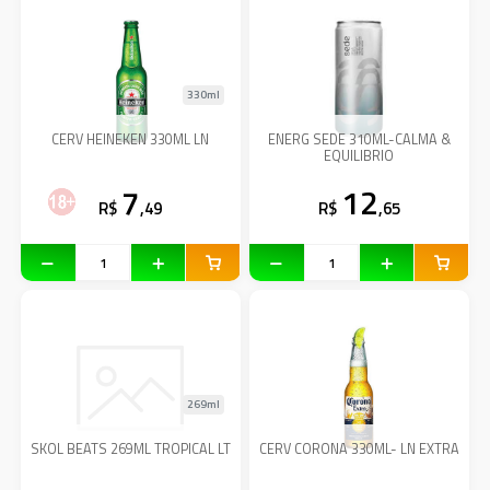
330ml
CERV HEINEKEN 330ML LN
ENERG SEDE 310ML-CALMA &
EQUILIBRIO
7
12
R$
,49
R$
,65
269ml
SKOL BEATS 269ML TROPICAL LT
CERV CORONA 330ML- LN EXTRA