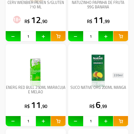
CERV WIENBIER PILSEN S/GLUTEN
NATUZINHO PAPINHA DE FRUTA
710 ML
99G BANANA
12
11
R$
,90
R$
,99
220ml
ENERG RED BULL 250ML MARACUJA
SUCO NATIVE ORG 200ML MANGA
E MELAO
11
6
R$
,90
R$
,99