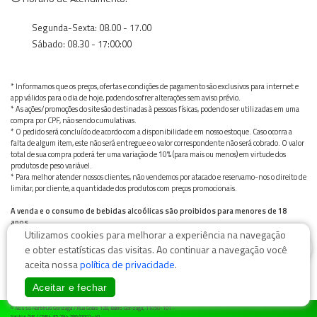
Segunda-Sexta: 08.00 - 17.00
Sábado: 08.30 - 17:00:00
* Informamos que os preços, ofertas e condições de pagamento são exclusivos para internet e
app válidos para o dia de hoje, podendo sofrer alterações sem aviso prévio.
* As ações/promoções do site são destinadas à pessoas físicas, podendo ser utilizadas em uma
compra por CPF, não sendo cumulativas.
* O pedido será concluído de acordo com a disponibilidade em nosso estoque. Caso ocorra a
falta de algum item, este não será entregue e o valor correspondente não será cobrado. O valor
total de sua compra poderá ter uma variação de 10% (para mais ou menos) em virtude dos
produtos de peso variável.
* Para melhor atender nossos clientes, não vendemos por atacado e reservamo-nos o direito de
limitar, por cliente, a quantidade dos produtos com preços promocionais.
A venda e o consumo de bebidas alcoólicas são proibidos para menores de 18
anos.
Utilizamos cookies para melhorar a experiência na navegação
Bebida alcoólica pode causar dependência química e, em excesso, provoca graves males à saúde.
0
Beba com moderação
e obter estatísticas das visitas. Ao continuar a navegação você
aceita nossa
política de privacidade
.
Aceitar e fechar
© Nosso Hortifruti Gonzaga / Rua Goiás 128, Bairro Gonzaga, 11050-101 -
Santos/SP / CNPJ: 35.794.786/0001-40