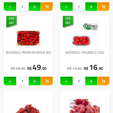
29
%
16
%
OFF
OFF
MORANGO PREMIUM 900GR BDJ
MORANGO ORGANICO 250G
49
16
R$ 69,90
R$
,90
R$ 19,90
R$
,90