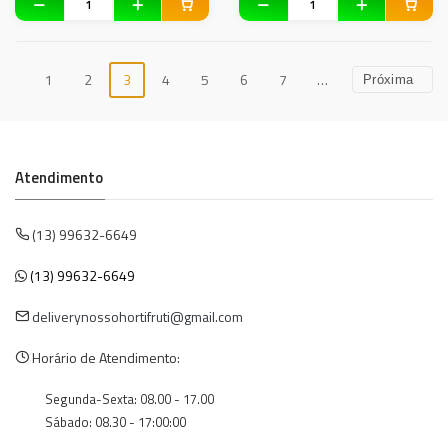
1
2
3
4
5
6
7
…
Próxima
Atendimento
(13) 99632-6649
(13) 99632-6649
deliverynossohortifruti@gmail.com
Horário de Atendimento:
Segunda-Sexta: 08.00 - 17.00
Sábado: 08.30 - 17:00:00